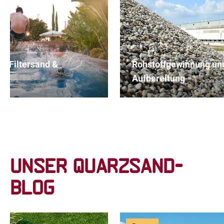
r Filtersand &
Rohstoffgewinnung un
ies
Aufbereitung
Unser Quarzsand-
Blog