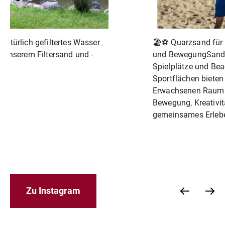
 Natürlich gefiltertes Wasser
🏖⚽ Quarzsand für S
t unserem Filtersand und -
und BewegungSand
s.
Spielplätze und Bea
Sportflächen bieten
Erwachsenen Raum 
Bewegung, Kreativit
gemeinsames Erleb
Zu Instagram