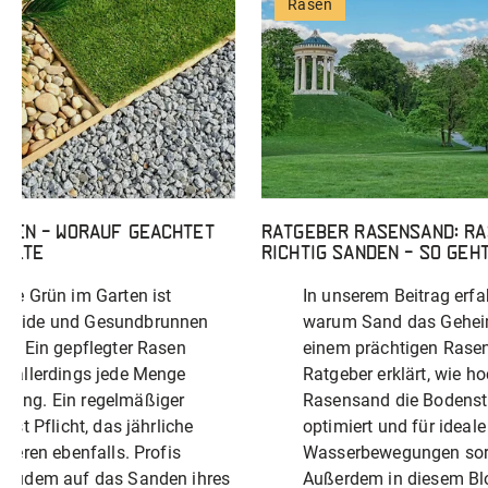
Rasen
nden – worauf geachtet
Ratgeber Rasensand: R
ollte
richtig sanden – so geht
tte Grün im Garten ist
In unserem Beitrag erfa
weide und Gesundbrunnen
warum Sand das Geheim
ch. Ein gepflegter Rasen
einem prächtigen Rasen
t allerdings jede Menge
Ratgeber erklärt, wie h
dung. Ein regelmäßiger
Rasensand die Bodenst
t ist Pflicht, das jährliche
optimiert und für ideale
utieren ebenfalls. Profis
Wasserbewegungen sor
n zudem auf das Sanden ihres
Außerdem in diesem Bl