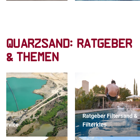
Quarzsand: Ratgeber
& Themen
Ratgeber Filtersand &
service
Filterkies