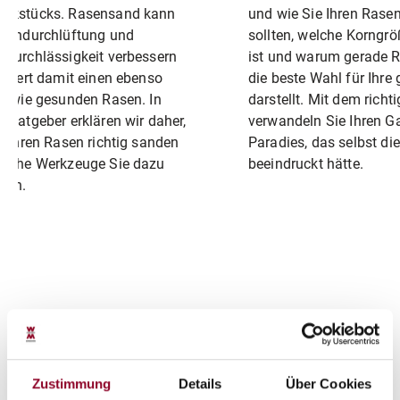
ckstücks. Rasensand kann
und wie Sie Ihren Rase
odendurchlüftung und
sollten, welche Korngr
durchlässigkeit verbessern
ist und warum gerade 
rciert damit einen ebenso
die beste Wahl für Ihre
n wie gesunden Rasen. In
darstellt. Mit dem richt
 Ratgeber erklären wir daher,
verwandeln Sie Ihren Ga
e Ihren Rasen richtig sanden
Paradies, das selbst di
elche Werkzeuge Sie dazu
beeindruckt hätte.
gen.
Zustimmung
Details
Über Cookies