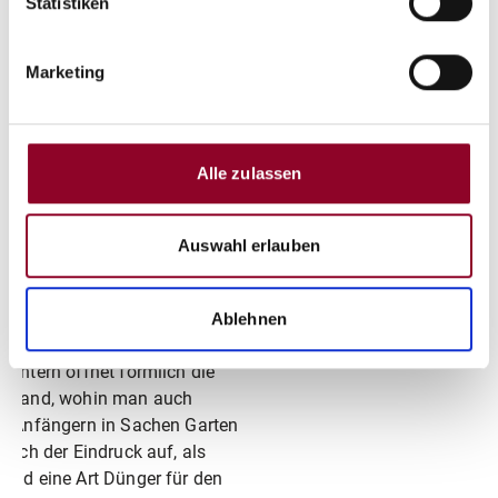
Statistiken
Marketing
 Mit Sand zu einem
 Rasen
Alle zulassen
 und Sand, das mag auf den
 Blick nicht wirklich
Auswahl erlauben
menpassen. Doch weit
t, mit dem richtigen Sand wird
Rasen zu einem prachtvollen
Ablehnen
Ein Blick in die Regale von
centern öffnet förmlich die
: Sand, wohin man auch
. Anfängern in Sachen Garten
 sich der Eindruck auf, als
and eine Art Dünger für den