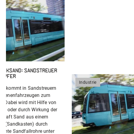
 Loksand: Sandstreuer
hüpfer
Industrie
nd kommt in Sandstreuern
chienenfahrzeugen zum
z. Dabei wird mit Hilfe von
uft oder durch Wirkung der
rkraft Sand aus einem
er (Sandkasten) durch
nnte Sandfallrohre unter