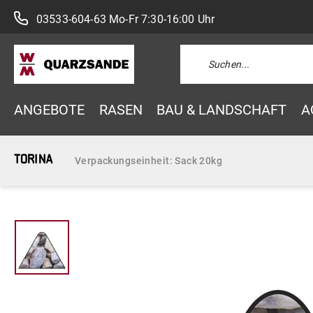
03533-604-63
Mo-Fr 7:30-16:00 Uhr
ANGEBOTE
RASEN
BAU & LANDSCHAFT
A
Torina
Verpackungseinheit:
Sack 20kg