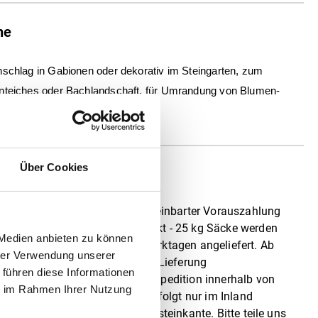
he
nschlag in Gabionen oder dekorativ im Steingarten, zum
nteiches oder Bachlandschaft, für Umrandung von Blumen-
Über Cookies
nen
ach Vertragsschluss und bei vereinbarter Vorauszahlung
nes Zahlungseingangs verschickt - 25 kg Säcke werden
 Medien anbieten zu können
erpackung durch DHL in 2-3 Werktagen angeliefert. Ab
hrer Verwendung unserer
ersand meistens per Spedition. Lieferung
 führen diese Informationen
n Waren (Big Bag) durch eine Spedition innerhalb von
ie im Rahmen Ihrer Nutzung
ordsteinkante. Die Lieferung erfolgt nur im Inland
festigten Straßen bis zur Bordsteinkante. Bitte teile uns