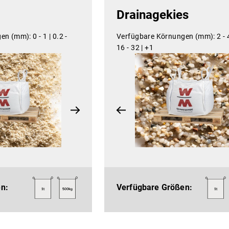
Drainagekies
gen (mm):
0 - 1 |
0.2 -
Verfügbare Körnungen (mm):
2 - 
16 - 32 |
+1
n:
Verfügbare Größen: