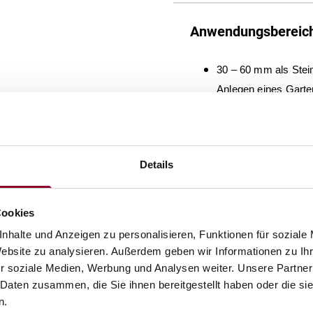
Anwendungsbereic
30 – 60 mm als Stei
Anlegen eines Garte
oder Staudenbeete
Details
Versandinformatio
Die Ware wird jeweils n
Cookies
nach dem Zeitpunkt dei
nhalte und Anzeigen zu personalisieren, Funktionen für soziale
in adäquater Transportv
Website zu analysieren. Außerdem geben wir Informationen zu I
12 Paketen erfolgt der V
r soziale Medien, Werbung und Analysen weiter. Unsere Partner
nichtpaketversandfähige
 Daten zusammen, die Sie ihnen bereitgestellt haben oder die s
8-10 Werktagen bis zur B
n.
(Deutschland) und auf be