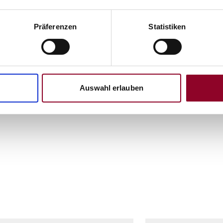
eine Telefonnummer mit, 
oder erteile uns per E-M
Präferenzen
Statistiken
Beschränkungen zur Anli
des Widerrufs / Stornie
Rücksendekosten.
Auswahl erlauben