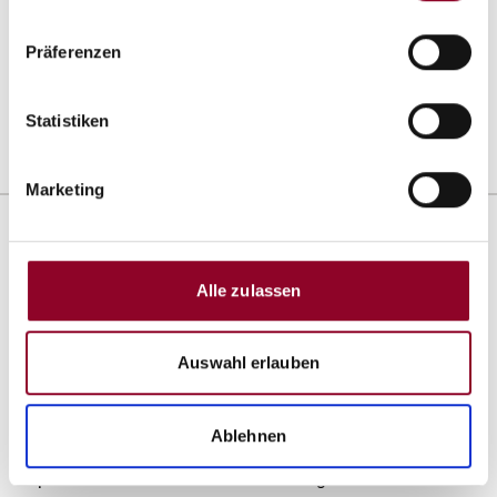
Abdecken von Rohren und Leitungen
Präferenzen
Erdkabeln und Rohren im Industrie- und
Wohnungsbau
Bettungsschicht bei Poolbau
Statistiken
Terassenbau
Marketing
Versandinformationen
Alle zulassen
Die Ware wird jeweils nach Vertragsschluss und bei
vereinbarter Vorauszahlung nach dem Zeitpunkt deines
Zahlungseingangs verschickt - 25 kg Säcke werden in
Auswahl erlauben
adäquater Transportverpackung durch DHL in 2-3
Werktagen angeliefert. Ab 12 Paketen erfolgt der
Versand meistens per Spedition. Lieferung
Ablehnen
nichtpaketversandfähigen Waren (Big Bag) durch eine
Spedition innerhalb von 8-10 Werktagen bis zur