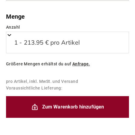
Lieferung nichtpaketversandfähigen Waren (Big
Bag) innerhalb von 6 - 8 Werktagen nach
Breite (m):
Menge
Vertragsschluss (bei vereinbarter Vorauszahlung
nach dem Zeitpunkt deiner Zahlungsanweisung).
Anzahl
Höhe (m):
Bitte teile uns eine Telefonnummer mit, unter der
1 - 213.95 € pro Artikel
du für den Fahrer der Spedition erreichbar bist
bzw. bei Nichterreichen gehen wir von einer
Abstellgenehmigung am Bordstein aus.
Größere Mengen erhältst du auf
Anfrage.
berechnen
Weitere Informationen
pro Artikel, inkl. MwSt. und Versand
Voraussichtliche Lieferung:
Zum Warenkorb hinzufügen