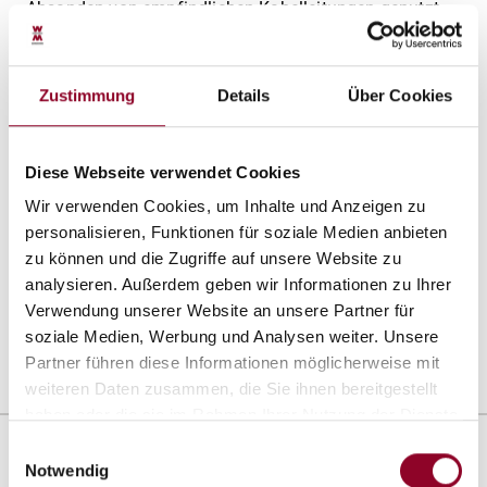
Absanden von empfindlichen Kabelleitungen genutzt
werden.
Genutzt werden kann er ebenfalls im Tief-, Industrie-
Zustimmung
Details
Über Cookies
und Wohnungsbau. Durch seinen ausgeprägten SiO2-
Gehalt weist er eine hohe Härte und Feuerfestigkeit auf.
Durch seine isolierende Wirkung kann er Korrosion
Diese Webseite verwendet Cookies
verhindern und ist frostbeständig. Die Farbe des
Wir verwenden Cookies, um Inhalte und Anzeigen zu
Abdecksands ist „Natur“ und er ist nicht färbend.
personalisieren, Funktionen für soziale Medien anbieten
Herstellerinformation:
zu können und die Zugriffe auf unsere Website zu
WOLFF & MÜLLER Quarzsande GmbH
analysieren. Außerdem geben wir Informationen zu Ihrer
Schwieberdinger Str. 107
Verwendung unserer Website an unsere Partner für
70435 Stuttgart
soziale Medien, Werbung und Analysen weiter. Unsere
quarzsand-shop@wolff-mueller.de
Partner führen diese Informationen möglicherweise mit
weiteren Daten zusammen, die Sie ihnen bereitgestellt
haben oder die sie im Rahmen Ihrer Nutzung der Dienste
gesammelt haben.
Einwilligungsauswahl
Anwendungsbereiche
Notwendig