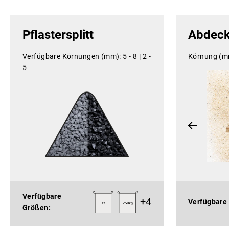
Pflastersplitt
Abdec
Verfügbare Körnungen (mm):
5 - 8 |
2 -
Körnung (m
5
Verfügbare
+
4
Verfügbare
Größen: