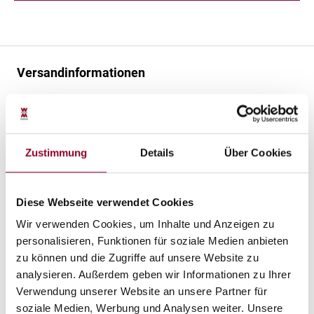
Versandinformationen
Die Ware wird jeweils nach Vertragsschluss und bei
vereinbarter Vorauszahlung nach dem Zeitpunkt deines
Zahlungseingangs verschickt - 25 kg Säcke werden in
Zustimmung
Details
Über Cookies
adäquater Transportverpackung durch DHL in 2-3
Werktagen angeliefert. Ab 12 Paketen erfolgt der
Versand meistens per Spedition. Lieferung
Diese Webseite verwendet Cookies
nichtpaketversandfähigen Waren (Big Bag) durch eine
Wir verwenden Cookies, um Inhalte und Anzeigen zu
Spedition innerhalb von 8-10 Werktagen bis zur
personalisieren, Funktionen für soziale Medien anbieten
Bordsteinkante. Die Lieferung erfolgt nur im Inland
zu können und die Zugriffe auf unsere Website zu
(Deutschland) und auf befestigten Straßen bis zur
analysieren. Außerdem geben wir Informationen zu Ihrer
Bordsteinkante. Bitte teile uns eine Telefonnummer mit,
Verwendung unserer Website an unsere Partner für
unter der du für den Fahrer der Spedition erreichbar bist
soziale Medien, Werbung und Analysen weiter. Unsere
oder erteile uns per E-Mail eine Abstellgenehmigung am