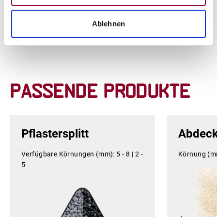
Widerrufs / Stornierung nach Versendung trägt der
Kunde die Rücksendekosten.
Ablehnen
Passende Produkte
Pflastersplitt
Abdec
Verfügbare Körnungen (mm):
5 - 8 |
2 -
Körnung (m
5