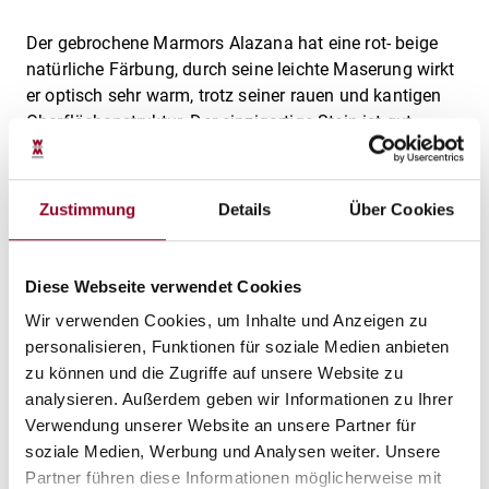
Der gebrochene Marmors Alazana hat eine rot- beige
natürliche Färbung, durch seine leichte Maserung wirkt
er optisch sehr warm, trotz seiner rauen und kantigen
Oberflächenstruktur. Der einzigartige Stein ist gut
geeignet für eine mediterrane Gestaltung rund ums
Haus.
Herstellerinformation:
Zustimmung
Details
Über Cookies
Grafschafter Splitt Handel GmbH
Mittelesch 4
49849 Wilsum
Diese Webseite verwendet Cookies
info@splitthandel.de
Wir verwenden Cookies, um Inhalte und Anzeigen zu
Hiermit bestätigen wir, dass unsere Produkte, die wir
personalisieren, Funktionen für soziale Medien anbieten
Ihnen oder an einen Ihrer Kunden liefern, der
zu können und die Zugriffe auf unsere Website zu
Sicherheitsverordnung entsprechen. Im
analysieren. Außerdem geben wir Informationen zu Ihrer
Natursteinhandel liegen keine Sicherheitsdatenblätter
Verwendung unserer Website an unsere Partner für
oder Risikobewertungen vor.
soziale Medien, Werbung und Analysen weiter. Unsere
Partner führen diese Informationen möglicherweise mit