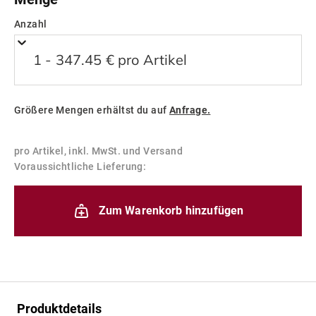
Vertragsschluss (bei vereinbarter Vorauszahlung
nach dem Zeitpunkt deiner Zahlungsanweisung).
Anzahl
Bitte teile uns eine Telefonnummer mit, unter der
1 - 347.45 € pro Artikel
du für den Fahrer der Spedition erreichbar bist
bzw. bei Nichterreichen gehen wir von einer
Abstellgenehmigung am Bordstein aus.
Größere Mengen erhältst du auf
Anfrage.
Weitere Informationen
pro Artikel, inkl. MwSt. und Versand
Voraussichtliche Lieferung:
Zum Warenkorb hinzufügen
Produktdetails