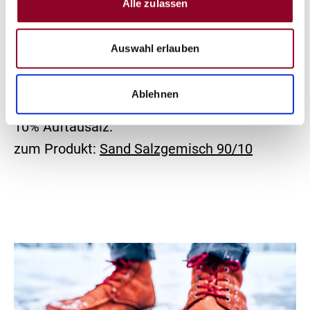
Alle zulassen
Ein
Gemisch aus Sand und Salz
hat sich über
Auswahl erlauben
Jahrzehnte hinweg bewährt, besonders bei
Eisregen erzielt es schnelle Wirkung. Das
Ablehnen
Streugut besteht aus 90% Sandanteil und
10% Auftausalz.
zum Produkt:
Sand Salzgemisch 90/10