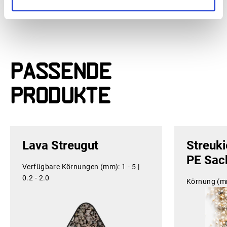
Share
Streugut
Passende
Produkte
Lava Streugut
Streuki
PE Sac
Verfügbare Körnungen (mm):
1 - 5 |
0.2 - 2.0
Körnung (m