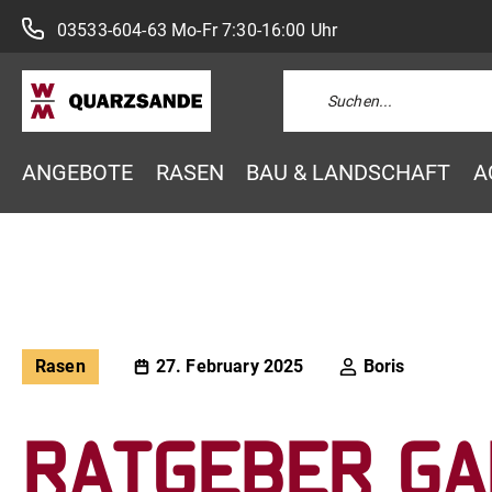
03533-604-63
Mo-Fr 7:30-16:00 Uhr
ANGEBOTE
RASEN
BAU & LANDSCHAFT
A
Rasen
27. February 2025
Boris
Ratgeber Ga