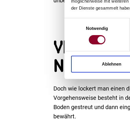
unbedingt aufgelockert werden
möglicherweise mit weiteren
der Dienste gesammelt habe
Einwilligungsauswahl
Notwendig
Verdicht
nachhalt
Ablehnen
Doch wie lockert man einen di
Vorgehensweise besteht in d
Boden gestreut und dann eing
bewährt.