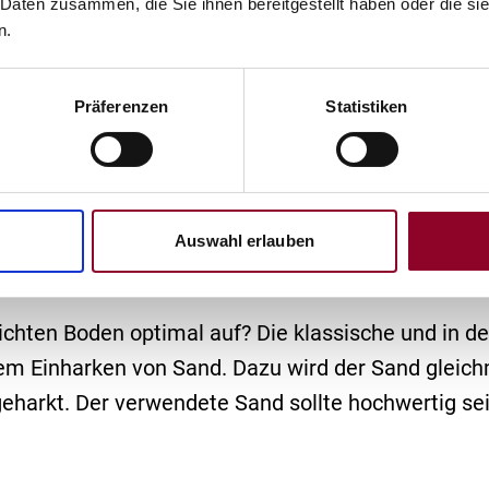
, daran führt kein Weg dran vorbei.
 Daten zusammen, die Sie ihnen bereitgestellt haben oder die s
n.
Präferenzen
Statistiken
eten Boden rich
ig auflockern
Auswahl erlauben
chten Boden optimal auf? Die klassische und in de
em Einharken von Sand. Dazu wird der Sand gleic
eharkt. Der verwendete Sand sollte hochwertig se