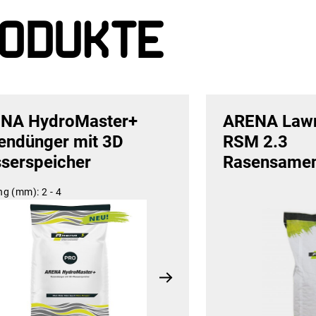
odukte
NA HydroMaster+
ARENA Law
endünger mit 3D
RSM 2.3
serspeicher
Rasensame
ng (mm):
2 - 4