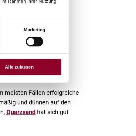
ie im Rahmen Ihrer Nutzung
Marketing
tig
Alle zulassen
n meisten Fällen erfolgreiche
hmäßig und dünnen auf den
in,
Quarzsand
hat sich gut