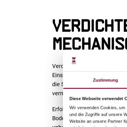
Verdicht
mechanis
Verdichtete Böden entstehen
Einsatz kommen. Auch Lastkr
Zustimmung
die Sache noch schlimmer ma
vermieden werden.
Diese Webseite verwendet 
Wir verwenden Cookies, um I
Erfolgt eine solche nicht, wir
und die Zugriffe auf unsere 
Boden jedoch optimal genutzt
Website an unsere Partner fü