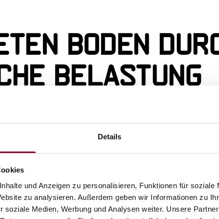
eten Boden dur
che Belastung
, wenn schwere Bau- oder Landwirtschaftsmasch
aftwagen können Böden verdichten, wobei ein hoh
Details
cht. Folgeschäden können eigentlich nur mit eine
Cookies
nhalte und Anzeigen zu personalisieren, Funktionen für soziale
d die Belüftung durch die Struktur noch weiter verr
Website zu analysieren. Außerdem geben wir Informationen zu I
 werden können, braucht es Sauerstoff. Verdicht
r soziale Medien, Werbung und Analysen weiter. Unsere Partner